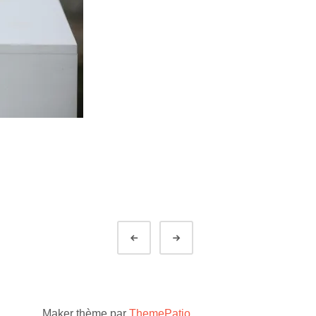
Préc.
Suivant
Maker thème par
ThemePatio
.