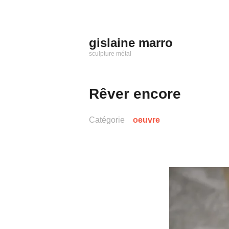
Aller
au
contenu
gislaine marro
principal
sculpture métal
Rêver encore
Catégorie
oeuvre